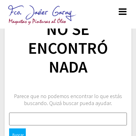
NO SE
ENCONTRÓ
NADA
Parece que no podemos encontrar lo que estás
buscando. Quizá buscar pueda ayudar.
B
u
s